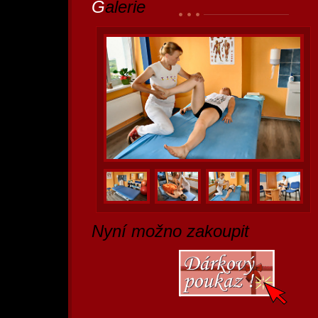
G
alerie
N
yní možno zakoupit