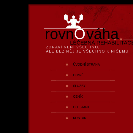
rovn
O
váha
LÉČEBNÁ REHABILITAC
ZDRAVÍ NENÍ VŠECHNO,
ALE BEZ NĚJ JE VŠECHNO K NIČEMU
ÚVODNÍ STRANA
O MNĚ
SLUŽBY
CENÍK
O TERAPII
KONTAKT