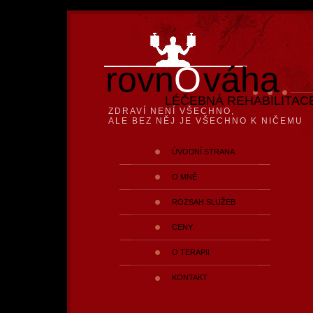
rovn
O
váha
LÉČEBNÁ REHABILITAC
ZDRAVÍ NENÍ VŠECHNO,
ALE BEZ NĚJ JE VŠECHNO K NIČEMU
ÚVODNÍ STRANA
O MNĚ
ROZSAH SLUŽEB
CENY
O TERAPII
KONTAKT