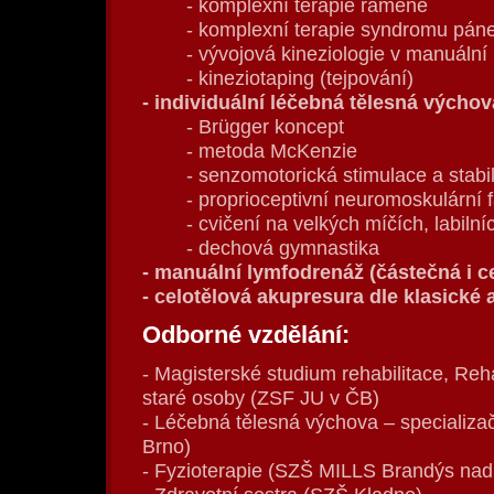
- komplexní terapie ramene
- komplexní terapie syndromu páne
- vývojová kineziologie v manuální 
- kineziotaping (tejpování)
- individuální léčebná tělesná výchov
- Brügger koncept
- metoda McKenzie
- senzomotorická stimulace a stab
- proprioceptivní neuromoskulární 
- cvičení na velkých míčích, labiln
- dechová gymnastika
- manuální lymfodrenáž (částečná i c
- celotělová akupresura dle klasické
Odborné vzdělání:
- Magisterské studium rehabilitace, Reha
staré osoby (ZSF JU v ČB)
- Léčebná tělesná výchova – specializa
Brno)
- Fyzioterapie (SZŠ MILLS Brandýs na