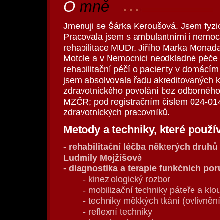
O
mně
Jmenuji se Šárka Keroušová. Jsem fyzio
Pracovala jsem s ambulantními i nemocn
rehabilitace MUDr. Jiřího Marka Monada
Motole a v Nemocnici neodkladné péče 
rehabilitační péčí o pacienty v domácím
jsem absolvovala řadu akreditovaných 
zdravotnického povolání bez odborného
MZČR; pod registračním číslem 024-0
zdravotnických pracovníků
.
Metody a techniky, které použí
- rehabilitační léčba některých druhů
Ludmily Mojžíšové
- diagnostika a terapie funkčních po
- kineziologický rozbor
- mobilizační techniky páteře a klo
- techniky měkkých tkání (ovlivněn
- reflexní techniky